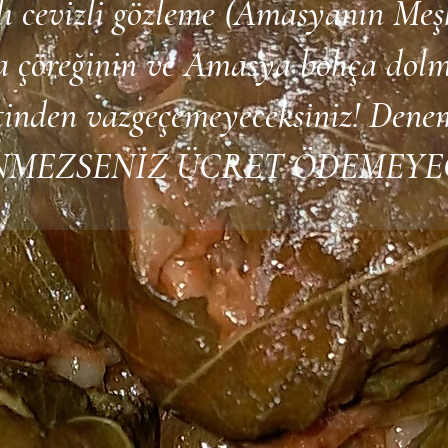
ı cevizli gözleme (Amasyanın Meşh
 çöreğinin ve Amasya bohça dol
etinden vazgeçemeyeceksiniz! Dene
NMEZSENİZ ÜCRET ÖDEMEYEC