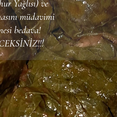
ur Yağlısı) ve
masını müdavimi
mesi bedava!
EKSİNİZ!!!