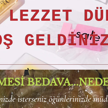
 LEZZET DÜ
OŞ GELDİNİ
ESİ BEDAVA...NEDE
inizde isterseniz öğünlerinizde mü