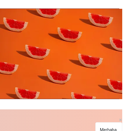
Bulvarı
RDEK
Merhaba.