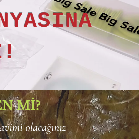
NYASINA
Z!
N Mİ?
davimi olacağınız