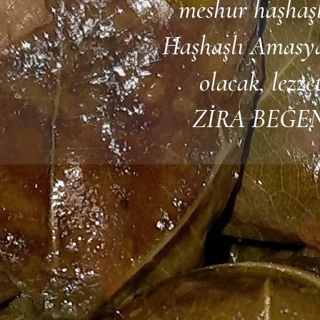
meshur haşhaşl
Haşhaşlı Amasya
olacak, lezz
ZİRA BEĞE