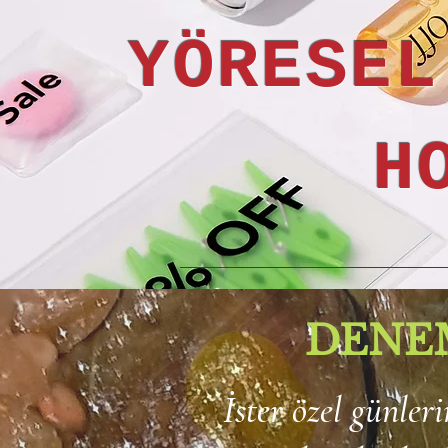
YÖRESEL
H
DENEM
İster özel günler