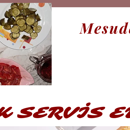
Mesude
K SERVİS E