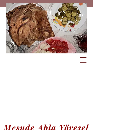
Mesude Abla Yöresel