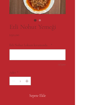
Etli Nohut Yemeği
Fiyat
₺50,00
Etli Nohut Lokum kıvamında...
*
0/500
Adet
*
Sepete Ekle