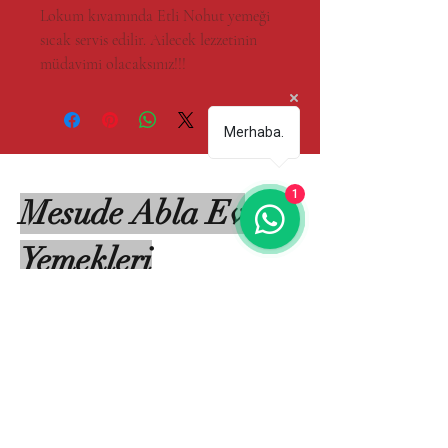
Lokum kıvamında Etli Nohut yemeği
sıcak servis edilir. Ailecek lezzetinin
müdavimi olacaksınız!!!
Merhaba.
1
Mesude Abla Ev
Yemekleri
0 5
05 269 86 06
bilgi@sitem.com