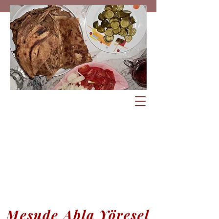
Mesude Abla Yöresel