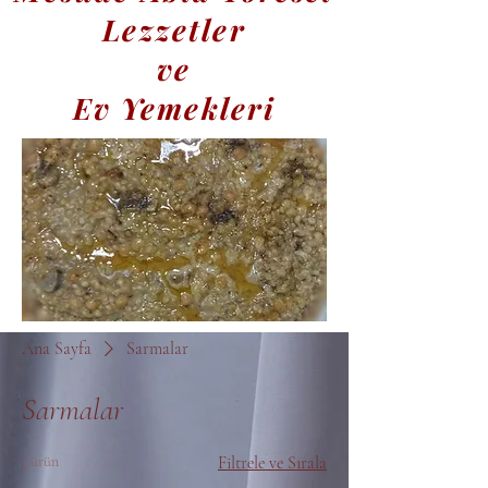
Lezzetler
ve
Ev Yemekleri
Ana Sayfa
Sarmalar
Sarmalar
3 ürün
Filtrele ve Sırala